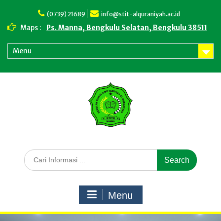
Skip
to
(0739) 21689
info@stit-alquraniyah.ac.id
content
Maps :
Ps. Manna, Bengkulu Selatan, Bengkulu 38511
Menu
Search
for:
Menu