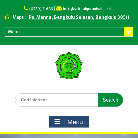
Skip
to
(0739) 21689
info@stit-alquraniyah.ac.id
content
Maps :
Ps. Manna, Bengkulu Selatan, Bengkulu 38511
Menu
Search
for:
Menu