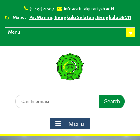
Skip
to
(0739) 21689
info@stit-alquraniyah.ac.id
content
Maps :
Ps. Manna, Bengkulu Selatan, Bengkulu 38511
Menu
Search
for:
Menu